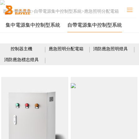
首頁
>
智能疏散
>
自帶電源集中控制型系統
>
應急照明分配電箱
網站首頁
關于我們
集中電源集中控制型系統
自帶電源集中控制型系統
智能疏散
能源系統
控制器主機
應急照明分配電箱
消防應急照明燈具
新聞中心
消防應急標志燈具
解決方案
重點工程
加入柏克
服務支持
聯系我們