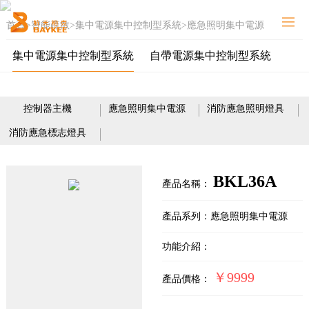
首頁
>
智能疏散
>
集中電源集中控制型系統
>
應急照明集中電源
網站首頁
關于我們
集中電源集中控制型系統
自帶電源集中控制型系統
智能疏散
能源系統
控制器主機
應急照明集中電源
消防應急照明燈具
新聞中心
消防應急標志燈具
解決方案
重點工程
BKL36A
產品名稱：
加入柏克
產品系列：應急照明集中電源
服務支持
功能介紹：
聯系我們
￥9999
產品價格：