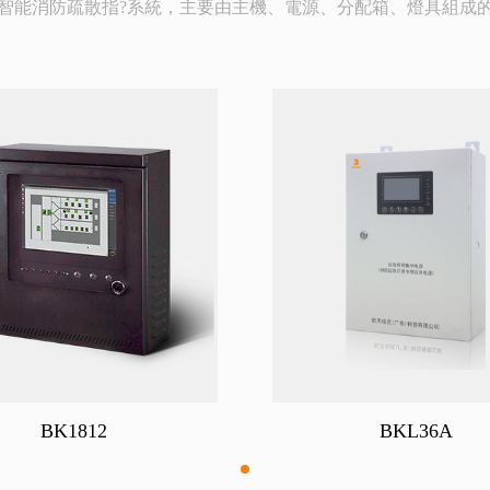
智能消防疏散指?系統，主要由主機、電源、分配箱、燈具組成
BK1812
BKL36A