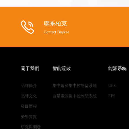
聯系柏克
Contact Baykee
關于我們
智能疏散
能源系統
品牌簡介
集中電源集中控制型系統
UPS
品牌文化
自帶電源集中控制型系統
EPS
發展歷程
榮譽資質
研究與開發