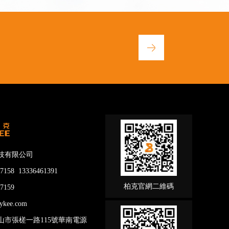
技有限公司
158 13336461391
柏克官網二維碼
7159
kee.com
山市張槎一路115號華南電源