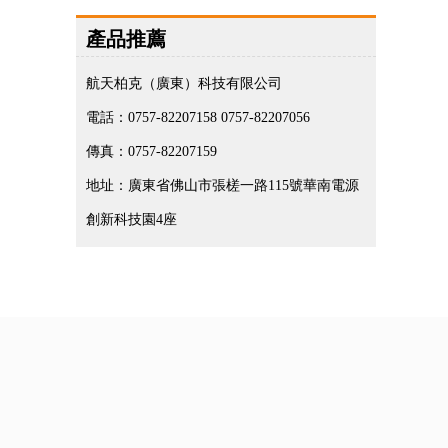
產品推薦
航天柏克（廣東）科技有限公司
電話：0757-82207158 0757-82207056
傳真：0757-82207159
地址：廣東省佛山市張槎一路115號華南電源
創新科技園4座