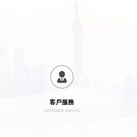
客戶服務
CUSTOMER SERVICE