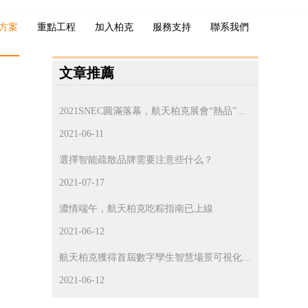
方案
重點工程
加入柏克
服務支持
聯系我們
文章推薦
2021SNEC圓滿落幕，航天柏克展會“熱品”精
彩回顧！
2021-06-11
選擇智能疏散品牌需要注意些什么？
2021-07-17
濃情端午，航天柏克吃粽指南已上線
2021-06-12
航天柏克獲得首屆數字孿生智慧場景可視化開
發大賽優勝獎
2021-06-12