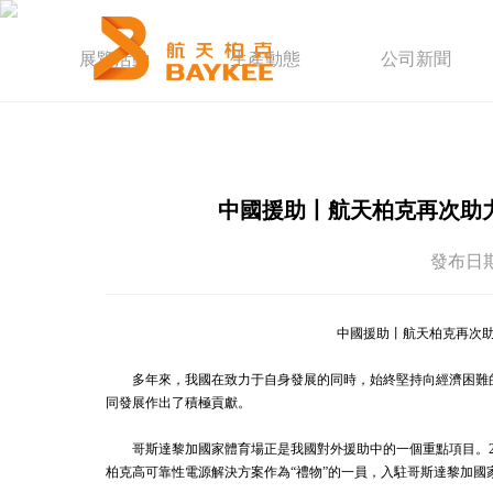
網站首頁
展覽活動
生產動態
公司新聞
關于我們
智能疏散
能源系統
新聞中心
中國援助丨航天柏克再次助
解決方案
發布日期：
重點工程
加入柏克
中國援助丨航天柏克再次
服務支持
多年來，我國在致力于自身發展的同時，始終堅持向經濟困難
聯系我們
同發展作出了積極貢獻。
哥斯達黎加國家體育場正是我國對外援助中的一個重點項目。20
柏克高可靠性電源解決方案作為“禮物”的一員，入駐哥斯達黎加國