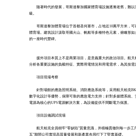
隨著時代的發展，哥斯達黎加國家體育場設施逐漸老舊，難以
級。
哥斯達黎加體育場位于首都圣何塞市，占地近10萬平方米，可
體育場。建筑設計汲取哥國火山、帆船等多種特色元素，俯瞰形如
的一座時代豐碑。
援外項目本質上不是商業項目，是意義重大的政治項目。航天
分析各重要設施的負載特征、實際用電情況和用電需求，為其按需
項目現場考察
針對場館的應急照明系統、消防應急系統等，采用航天柏克BK-
數字化設計等優勢，保障可靠的應急電力支持；針對多媒體系統、安防監
電源為核心的UPS電源解決方案，為設備提供不間斷電力保護。
項目設備調試現場
航天柏克全員樹牢“零缺陷”質量意識，并積極貫徹到每一步工
五”期間公司實現高質量發展和新產業布局打下了堅實基礎。