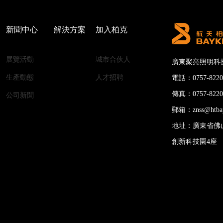
新聞中心
解決方案
加入柏克
展覽活動
城市合伙人
廣東聚亮照明科
生產動態
人才招聘
電話：0757-82207
傳真：0757-8220
公司新聞
郵箱：znss@htbay
地址：廣東省佛
創新科技園4座