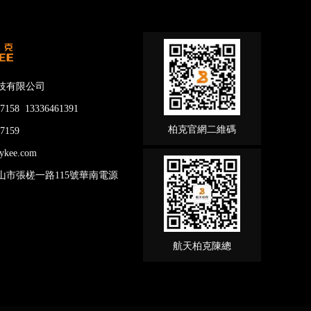
技有限公司
158 13336461391
柏克官網二維碼
7159
kee.com
山市張槎一路115號華南電源
航天柏克陳總