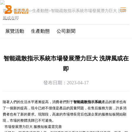
首頁
>
新聞中心
>
生產動態
>
智能疏散指示系統市場發展潛力巨大 洗牌
網站首頁
風或在即
關于我們
展覽活動
生產動態
公司新聞
智能疏散
能源系統
新聞中心
智能疏散指示系統市場發展潛力巨大 洗牌風或在
解決方案
即
重點工程
發布日期：2023-04-17
加入柏克
服務支持
隨著人們的生活水平逐漸提高，消費者們對于
智能疏散指示系統
產品的要求也有
聯系我們
了一個新的提高，現今已經不僅僅是產品的質量問題，在售后服務方面，許多消
費者也有了新的要求。現階段，高速的市場增長背后也讓企業的服務短板開始顯
現，市場的整體洗牌已不可避免。
市場發展潛力巨大 服務短板還需完善