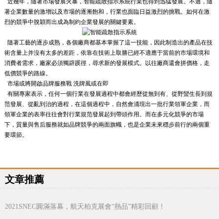
近幾年，隨著市場發展火暴，智能疏散指示系統行業也得到迅猛發展。不過，隨
著企業數量的激增以及市場的逐漸飽和，行業也面臨日益激烈的挑戰。如何在激
烈的競爭中脫穎而出成為制約企業發展的關鍵要素。
隨著工藝的逐步成熟，各個廠商都基本掌握了這一技能，因此制造出的產品在技
術含量上并沒有太多的差距，依靠在技術上取勝已經不適應于當前的市場環境和
消費者需求，廠家必須獨辟蹊徑，尋求新的發展模式。以往廠商還會拼價格，走
低價競爭的路線。
市場或將開啟品牌服務戰 洗牌風或在即
有關專家表示，任何一個行業在發展過程中都會經歷從無到有、從野蠻生長到規
范發展、從亂到治的過程，在這個過程中，自然會涌現出一批行業領軍企業，而
領軍企業的表率往往會對行業規范發展起到帶頭作用。而在多元化競爭的市場
下，質量與售后服務就如品牌競爭的兩面旗幟，也是企業未來穩步前行的兩個重
要環節。
文章推薦
2021SNEC圓滿落幕，航天柏克展會“熱品”精彩回顧！