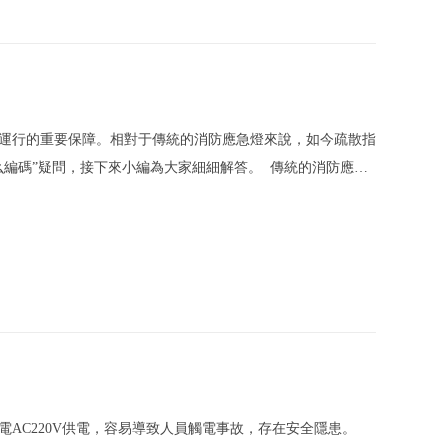
運行的重要保障。相對于傳統的消防應急燈來說，如今疏散指
么編碼”疑問，接下來小編為大家細細解答。 傳統的消防應急
燈具地址存放有限，而且操作不方便。在建筑設施內應急燈具
，同時編
電AC220V供電，容易導致人員觸電事故，存在安全隱患。