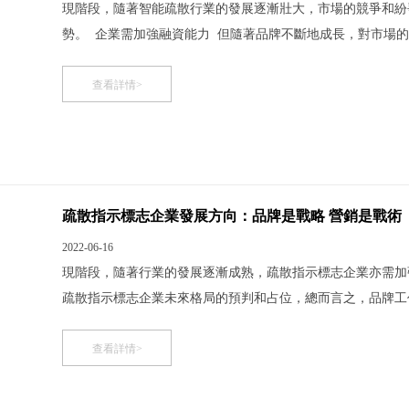
現階段，隨著智能疏散行業的發展逐漸壯大，市場的競爭和紛
勢。 企業需加強融資能力 但隨著品牌不斷地成長，對市場
擴張非常明顯，而之前這些市場往往是他們的盲點。品牌渠道
型”企業承受很大的生存壓力，繼續壓低價格和渠道的進一步
查看詳情>
疏散指示標志企業發展方向：品牌是戰略 營銷是戰術
2022-06-16
現階段，隨著行業的發展逐漸成熟，疏散指示標志企業亦需加
疏散指示標志企業未來格局的預判和占位，總而言之，品牌工
牌是戰略，營銷是戰術 品牌是對未來格局的預判和占位。品
準確預判，并為自己的品牌做出恰當、有利的市場定位;品
查看詳情>