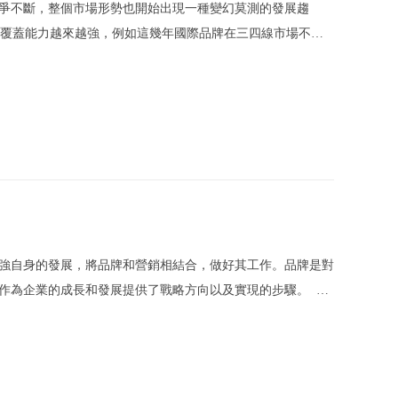
爭不斷，整個市場形勢也開始出現一種變幻莫測的發展趨
的覆蓋能力越來越強，例如這幾年國際品牌在三四線市場不斷
下沉和產品線向中低端延伸，讓原本活得非常滋潤的“機會
擴張
強自身的發展，將品牌和營銷相結合，做好其工作。品牌是對
作為企業的成長和發展提供了戰略方向以及實現的步驟。 品
牌工作需要通過研究分析，對未來的行業發展態勢和格局做出