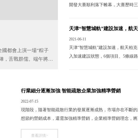
開發大賽順利落下帷幕，大賽歷時三
柏克成為六個獲獎團隊之一，榮獲優
息通信研究院、中關村物聯網聯盟等
天津“智慧城軌”建設加速，航
航天柏克獲得首屆數字孿生智
技術創新及智慧應用場景人才的創意
2021-06-11
2021-06-12
天津“智慧城軌”建設加速，航天柏克
全國都會上演一場“粽子
航天柏克獲得首屆數字孿生智慧場
入加速建設狀態，6個項目、5條線
上陣，舌戰群儒。端午將
孿生智慧場景可視化開發大賽順利
南段預計于今年年底通車運營。航天
江湖：香辣四川粽，古樸
英薈萃，參賽者為各領域的佼佼者
營后，再次助力其4號線通車運營，
擇。今日，位于廣東的航
優勝獎。本屆大賽評審委員由中國
穿天津市的一條西北-東南方向的骨
員工準備了以肉粽為首的
院、中關村物聯網聯盟等單位的專
行業細分逐漸加強 智能疏散企業加強精準營銷
確認過眼神，是端（放）
力了行業技術創新及智慧應用場景
2022-07-15
領域的
現階段，隨著智能疏散行業的發展逐漸成熟，市場亦在不斷的
想節約營銷成本，還需加強精準營銷，企業精準營銷理念，將
銷理念 企業的精準營銷管理理念的形成因素，它包括多方面
境客觀的正確認識以及對社會經濟發展和技術進步的正確把
查看詳情>