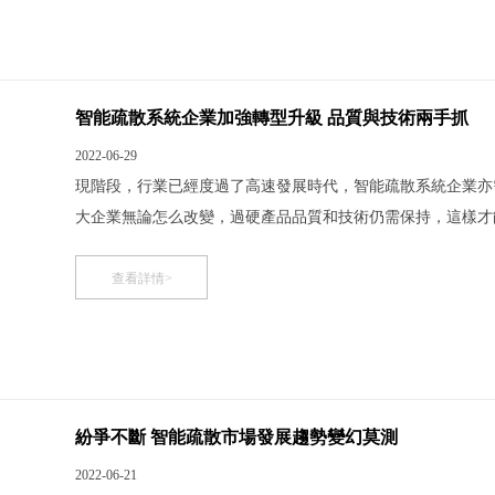
智能疏散系統企業加強轉型升級 品質與技術兩手抓
2022-06-29
現階段，行業已經度過了高速發展時代，智能疏散系統企業亦
大企業無論怎么改變，過硬產品品質和技術仍需保持，這樣才
疏散系統企業或可加強轉型升級之路 目前，我國制品業已經
國和出口大國之一。 以前，市場是供不應
查看詳情>
紛爭不斷 智能疏散市場發展趨勢變幻莫測
2022-06-21