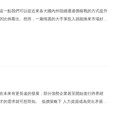
這一點我們可以從近來各大國內外陸續通過價格戰的方式提升
的比例看出。然而，一廂情愿的大手筆投入就能換來市場好感
需要服務品質和服務細節的對接和延續。 當前，市場品牌競爭
在未來有更長遠的發展，部分強勢企業甚至開始進行跨界經
才的需求就可想而知。 低價策略下 人力資源成為突出矛盾
銷作為一種直接的市場競爭手段在競爭初期可謂是“立竿見