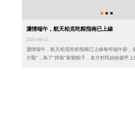
濃情端午，航天柏克吃粽指南已上線
2021-06-12
濃情端午，航天柏克吃粽指南已上線每年端午節，
大戰”，為了“捍衛”家鄉粽子，各方村民紛紛披甲
至，各種口味獨特且極具地域風格的粽子再次重出
山東粽，霸氣海南粽，清香寧波粽……讓人難以抉
天柏克，率先舉起廣東咸肉粽的大旗，為公司全體
節日大禮包。鮮甜可口的牛奶，香味撲鼻的肉粽，
午