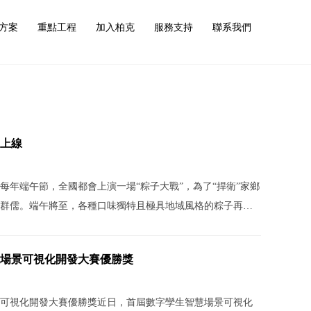
方案
重點工程
加入柏克
服務支持
聯系我們
上線
展覽活動
每年端午節，全國都會上演一場“粽子大戰”，為了“捍衛”家鄉
群儒。端午將至，各種口味獨特且極具地域風格的粽子再次
，霸氣海南粽，清香寧波粽……讓人難以抉擇。今日，位于
粽的大旗，為公司全體員工準備了以肉粽為首的節日大禮
場景可視化開發大賽優勝獎
粽，確認過眼神，是端（放）午
可視化開發大賽優勝獎近日，首屆數字孿生智慧場景可視化