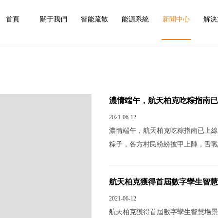
首頁
關于我們
智能疏散
能源系統
新聞中心
解決
濃情端午，航天柏克吃粽指南已
展覽活動
2021-06-12
濃情端午，航天柏克吃粽指南已上線
粽子，各方村民紛紛披甲上陣，舌戰
重出江湖：香辣四川粽，古樸山東粽
廣東的航天柏克，率先舉起廣東咸肉
航天柏克獲得首屆數字孿生智慧
包。鮮甜可口的牛奶，香味撲鼻的肉
2021-06-12
航天柏克獲得首屆數字孿生智慧場景