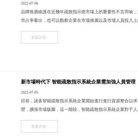
2022-07-06
品牌推廣維護在近幾年疏散指示燈市場上的重要性不言而喻，
市占率看出，也可以觀察企業在市場推廣以及市場人員投入上
度的回應嗎? 要做到這一點，不僅需要龐大數字的支撐，更
已經上升到企業整體發展戰略的高度，但因國產企業對于
查看詳情>
新市場時代下 智能疏散指示系統企業需加強人員管理
2022-07-05
目前，諸多智能疏散指示系統企業開始進行進行資源整合以求
營，擴張市場版圖，這一階段，智能疏散指示系統企業對于人
為了更快地擴張市場版圖，企業向來喜歡“跑馬圈地”。薄利多
影”，迅速占領市場，形勢大好，看似一片紅火。然而，在
查看詳情>