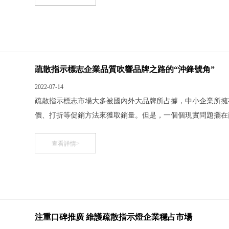
疏散指示標志企業品質吹響品牌之路的“沖鋒號角”
2022-07-14
疏散指示標志市場大多被國內外大品牌所占據，中小企業所擁
價、打折等促銷方法來獲取銷量。但是，一個個現實問題擺在
水平非常有限，粗放式管理模式弊端大等一系列的障礙都讓中
散指示標志企業的品牌建設成為重要日程，但是品牌培育時間
查看詳情>
注重口碑推廣 維護疏散指示燈企業穩占市場