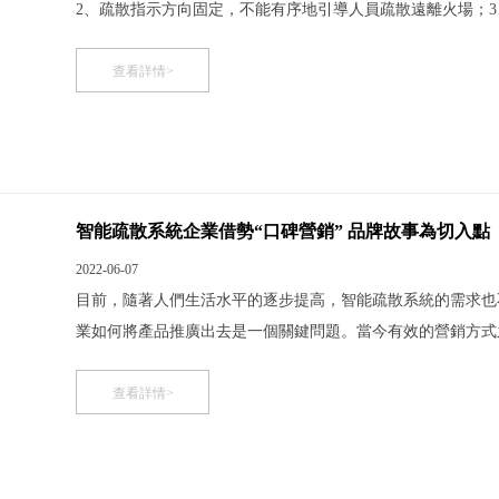
2、疏散指示方向固定，不能有序地引導人員疏散遠離火場；
本高；4、傳統燈具功率大耗電高，不節能環保。 智能疏散指
災時基于自適應算法軟件自動形成疏散路徑，標
查看詳情>
智能疏散系統企業借勢“口碑營銷” 品牌故事為切入點
2022-06-07
目前，隨著人們生活水平的逐步提高，智能疏散系統的需求也
業如何將產品推廣出去是一個關鍵問題。當今有效的營銷方
系統推廣 企業需找準對象 所謂選準對象，其實是包括兩方
前，經營者要根據自身品牌的定位、功能、價位等特點，
查看詳情>