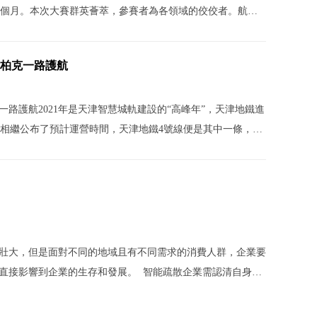
個月。本次大賽群英薈萃，參賽者為各領域的佼佼者。航天
勝獎。本屆大賽評審委員由中國工業互聯網研究院、中國信
單位的專家組成，確保大賽的專業性。此次大賽助力了行業
天柏克一路護航
慧場景可視化開發大賽優勝獎
天津“智慧城軌
想法落地，有效推動了物聯網領域的
2021-06-11
一路護航2021年是天津智慧城軌建設的“高峰年”，天津地鐵進
景可視化開發大賽優勝獎近日，首屆數字
天津“智慧城軌”
路相繼公布了預計運營時間，天津地鐵4號線便是其中一條，其
落下帷幕，大賽歷時三個月。本次大賽群
的“高峰年”，天
柏克繼成功助力天津地鐵1號線、2號線、3號線等路段開通運
。航天柏克成為六個獲獎團隊之一，榮獲
計運營時間，天津
航天品質護航天津邁向“智慧城軌”新時代。天津地鐵4號線是貫
工業互聯網研究院、中國信息通信研究
營。航天柏克繼成
干線，總
家組成，確保大賽的專業性。此次大賽助
后，再次助力其4
人才的創意想法落地，有效推動了物聯網
天津地鐵4號線是
壯大，但是面對不同的地域且有不同需求的消費人群，企業要
直接影響到企業的生存和發展。 智能疏散企業需認清自身營
的內容，正確的經營管理理念來源于對企業實際情況和外部環