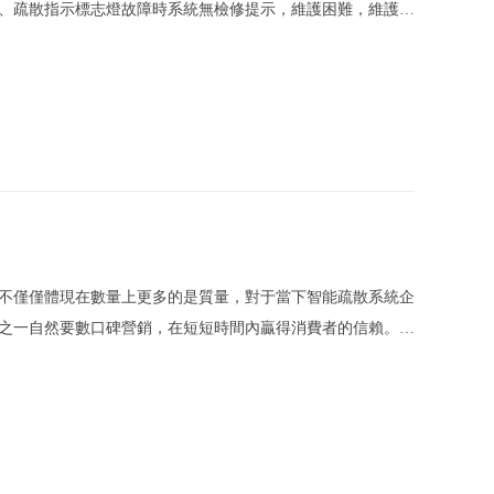
3、疏散指示標志燈故障時系統無檢修提示，維護困難，維護成
示系統6大優點 1、針對建筑物內任意位置均有疏散方案，火
不僅僅體現在數量上更多的是質量，對于當下智能疏散系統企
式之一自然要數口碑營銷，在短短時間內贏得消費者的信賴。
面的內容：一是選準口碑營銷品牌的傳播對象。在進行口碑傳播