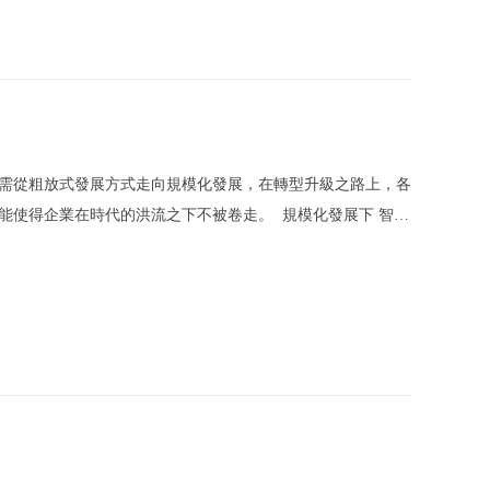
需從粗放式發展方式走向規模化發展，在轉型升級之路上，各
能使得企業在時代的洪流之下不被卷走。 規模化發展下 智能
跨入世界前列。與此同時，我國也逐步成為全球產品的加工大