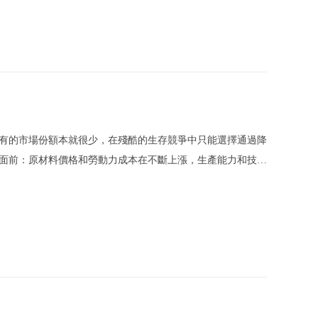
有的市場份額本就很少，在殘酷的生存競爭中只能選擇通過降
面前：原材料價格和勞動力成本在不斷上漲，生產能力和技術
小企業感覺壓力山大;而且，隨著消費者品牌意識的增強，疏
長，也需要大量地資金投