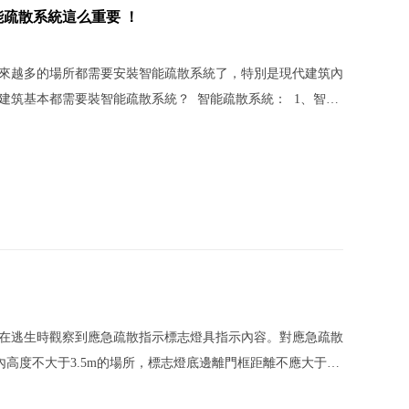
疏散系統這么重要 ！
來越多的場所都需要安裝智能疏散系統了，特別是現代建筑內
建筑基本都需要裝智能疏散系統？ 智能疏散系統： 1、智能
動控制技術，對地鐵公共區、設備區各出入口通道、樓梯拐彎
在逃生時觀察到應急疏散指示標志燈具指示內容。對應急疏散
內高度不大于3.5m的場所，標志燈底邊離門框距離不應大于
 2、室內高度大于3.5m的場所，特大型、大型、中型標志燈底