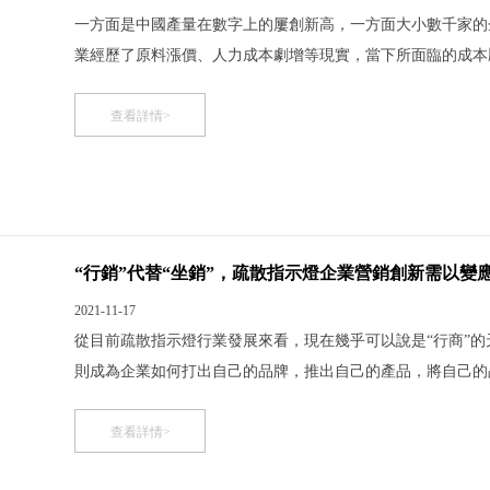
一方面是中國產量在數字上的屢創新高，一方面大小數千家的
業經歷了原料漲價、人力成本劇增等現實，當下所面臨的成本
起之秀，發展的時間并不長。 暴利不是市場的本質，暴利不
十年，就到了重要的轉型期。這個時候，發展會出現緩慢停滯
查看詳情>
“行銷”代替“坐銷”，疏散指示燈企業營銷創新需以變
2021-11-17
從目前疏散指示燈行業發展來看，現在幾乎可以說是“行商”的
則成為企業如何打出自己的品牌，推出自己的產品，將自己的
前的營銷模式來看，企業似乎深陷“打折促銷”的泥潭中難以
在“營銷紅眼病”的困擾下，疲于應對，導致整個行業的營銷模
查看詳情>