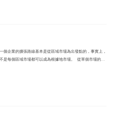
一個企業的擴張路線基本是從區域市場為出發點的，事實上，
不是每個區域市場都可以成為根據地市場。 從單個市場的開
創建更多、更大的區域市場。不過企業在市場擴展的過程中，