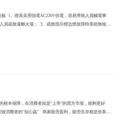
 1、燈具采用強電AC220V供電，容易導致人員觸電事
人員疏散遠離火場； 3、疏散指示標志燈故障時系統無檢修
不節能環保。 二、智能疏散指示系統6大優點 1、針
的根本保障，在消費者就是“上帝”的買方市場，能夠更好
需做消費者的“知心蟲” 商家能否盈利，能否生存都是依靠消
上帝們”，讓他們為商家鋪造一條更好的發展之路，這就要靠企