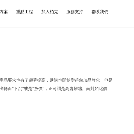
方案
重點工程
加入柏克
服務支持
聯系我們
產品要求也有了顯著提高，選購也開始變得愈加品牌化，但是
轉而“下沉”或是“放價”，正可謂是高處難端。面對如此價
可借勢而為 為了贏得市場競爭更多一線品牌產品如今開始了新