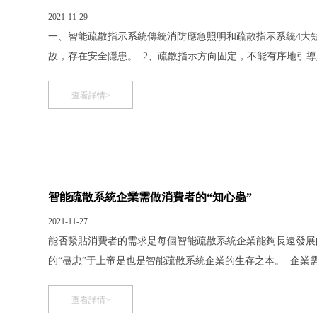
2021-11-29
一、智能疏散指示系統傳統消防應急照明和疏散指示系統4大短板
故，存在安全隱患。 2、疏散指示方向固定，不能有序地引導
提示，維護困難，維護成本高； 4、傳統燈具功率大耗電高，
查看詳情>
智能疏散系統企業需做消費者的“知心蟲”
2021-11-27
能否緊貼消費者的需求是每個智能疏散系統企業能夠長遠發展
的“盡忠”于上帝是也是智能疏散系統企業的生存之本。 企業
費者，足以可見消費者對商家的重要性。那么如何對待這些“
業們貼心的服務了。 營造
查看詳情>