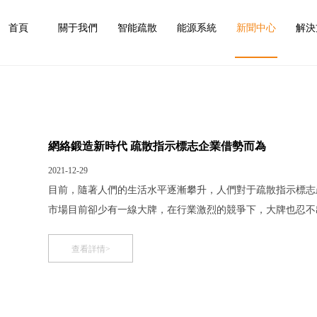
首頁
關于我們
智能疏散
能源系統
新聞中心
解決
網絡鍛造新時代 疏散指示標志企業借勢而為
2021-12-29
目前，隨著人們的生活水平逐漸攀升，人們對于疏散指示標志
市場目前卻少有一線大牌，在行業激烈的競爭下，大牌也忍不出
勢?企業又該如何接招呢? 網絡繁榮時代 疏散指示標志企業
的網絡創新發展之路，通過目前發展的強勢來看未來
查看詳情>