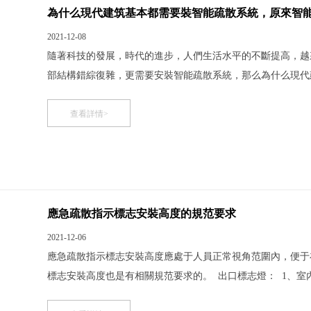
為什么現代建筑基本都需要裝智能疏散系統，原來智能
2021-12-08
隨著科技的發展，時代的進步，人們生活水平的不斷提高，越
部結構錯綜復雜，更需要安裝智能疏散系統，那么為什么現代
疏散系統采用集中監控方式，通過信息技術、計算機技術和自
處、走道、較大的設備房等疏散標志燈實時監視和控制，
查看詳情>
應急疏散指示標志安裝高度的規范要求
2021-12-06
應急疏散指示標志安裝高度應處于人員正常視角范圍內，便于
標志安裝高度也是有相關規范要求的。 出口標志燈： 1、室
200mm。 這樣便于人員準確識別安全出口或疏散門的位置。