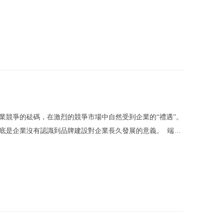
獨特的風格。而國內一些處于成長期的品牌往往是跟隨國際大
業競爭的砝碼，在激烈的競爭市場中自然受到企業的“禮遇”。
底是企業沒有認識到品牌建設對企業長久發展的意義。 端正
步登天、一夜成名，把品牌作為盈利的手段，而并未認識到品