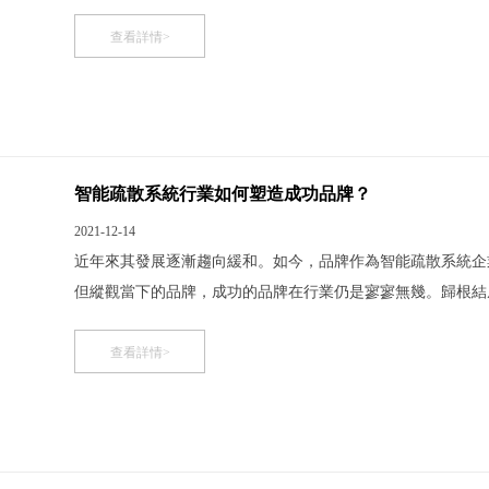
求 包括企業在內，每次推出新品既有創新性又能保持本品牌
品牌的趨勢或市場上的流行款式，相互仿制，抄襲的成份比
查看詳情>
智能疏散系統行業如何塑造成功品牌？
2021-12-14
近年來其發展逐漸趨向緩和。如今，品牌作為智能疏散系統企
但縱觀當下的品牌，成功的品牌在行業仍是寥寥無幾。歸根結
心態，品牌建設需規劃 當下，很多企業浮躁氣太重，都想一
牌對企業長久發展所起到的重要作用。心態不正怎能打造
查看詳情>