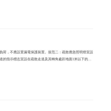
負荷，不應設置漏電保護裝置。規范二：疏散應急照明燈宜設
道的指示標志宜設在疏散走道及其轉角處距地面1米以下的墻
在頂棚下20厘米的位置。 一、消防疏散指示燈安裝規范是怎