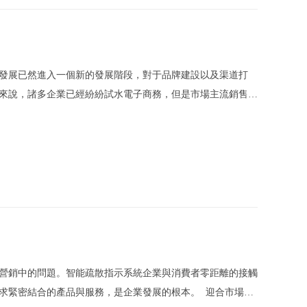
發展已然進入一個新的發展階段，對于品牌建設以及渠道打
來說，諸多企業已經紛紛試水電子商務，但是市場主流銷售渠
服務、價格”是影響消費者購買的三個需求。企業如果只賣產
營銷中的問題。智能疏散指示系統企業與消費者零距離的接觸
求緊密結合的產品與服務，是企業發展的根本。 迎合市場需