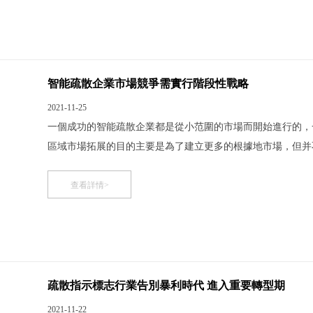
智能疏散企業市場競爭需實行階段性戰略
2021-11-25
一個成功的智能疏散企業都是從小范圍的市場而開始進行的，
區域市場拓展的目的主要是為了建立更多的根據地市場，但并
發和培育逐漸轉變為區域市場的建設，然后，營銷工作再轉向
往往存在以下四個市場。 前期加強對區域市場的調研分析
查看詳情>
疏散指示標志行業告別暴利時代 進入重要轉型期
2021-11-22