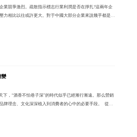
企業競爭激烈。疏散指示標志行業利潤是否在掙扎?這兩年企
壓力相比以往或許更大。對于中國大部分企業來說幾乎都是后
可能長久。行業并沒有經過中國市場經濟的整個30多年，往后
，疏散指
應變
天下，“酒香不怕巷子深”的時代似乎已經漸行漸遠。那么營銷
品牌理念、文化深深植入到消費者的心中的必要手段。 從目
自拔，加上目前大大小小、五花八門的節日不勝枚舉，企業
式日益