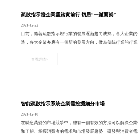
疏散指示燈企業需踏實前行 切忌“一蹴而就”
2021-12-22
目前，隨著疏散指示燈行業的發展逐漸趨向成熟，各大企業的
造，各大企業亦應有一個新的發展方向，做為傳統行業的行業
道紛紛為線下。 疏散指示燈品牌建設還需踏實前行 “產品、
品，那么不止是電商，其它競爭對手就可以通過價格競爭擠
查看詳情>
智能疏散指示系統企業需挖掘細分市場
2021-12-18
在瞬息萬變的市場競爭中，總有一個有效的方法可以解決企業
和了解、掌握消費者的需求和市場發展趨勢，研發與消費者需