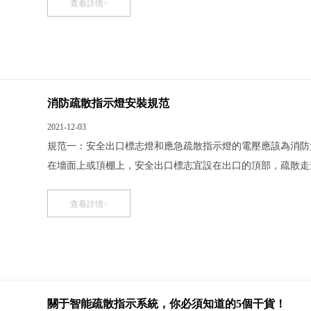
邊距地面高度不
查看詳情>
消防疏散指示燈安裝規范
2021-12-03
規范一：安全出口標志燈和應急疏散指示燈的電壓應該為消防
在墻面上或頂棚上，安全出口標志宜設在出口的頂部，疏散走
面上。規范三：標志燈在頂部安裝時，不宜吸頂安裝，宜安裝
樣的？ 1、安全出口標志燈和應急疏散指示燈的電壓應
查看詳情>
關于智能疏散指示系統，你必須知道的5個干貨！