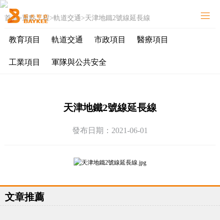
首頁
>
重點工程
>
軌道交通
>
天津地鐵2號線延長線
網站首頁
關于我們
教育項目
軌道交通
市政項目
醫療項目
智能疏散
工業項目
軍隊與公共安全
能源系統
新聞中心
天津地鐵2號線延長線
解決方案
重點工程
發布日期：2021-06-01
加入柏克
服務支持
聯系我們
文章推薦